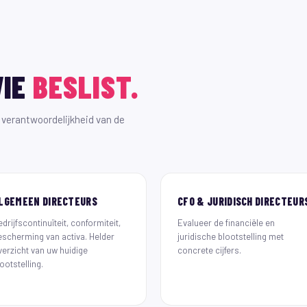
WIE
BESLIST.
e verantwoordelijkheid van de
LGEMEEN DIRECTEURS
CFO & JURIDISCH DIRECTEUR
drijfscontinuïteit, conformiteit,
Evalueer de financiële en
escherming van activa. Helder
juridische blootstelling met
verzicht van uw huidige
concrete cijfers.
ootstelling.