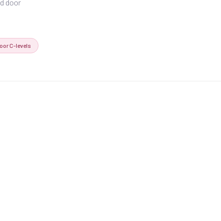
gd door
or C-levels