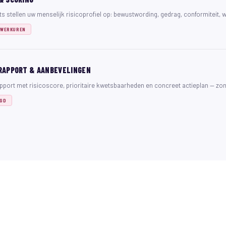
s stellen uw menselijk risicoprofiel op: bewustwording, gedrag, conformiteit, 
 WERKUREN
RAPPORT & AANBEVELINGEN
pport met risicoscore, prioritaire kwetsbaarheden en concreet actieplan — zon
RGD