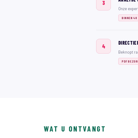
3
Onze expert
BINNEN 48
DIRECTIE
4
Beknopt ra
PDF BEZO
WAT U ONTVANGT