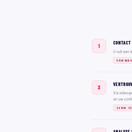
CONTACT 
1
U vult een 
5 MIN VAN 
VERTROU
2
Via videoge
en uw confo
30 MIN · 
ANALYSE 