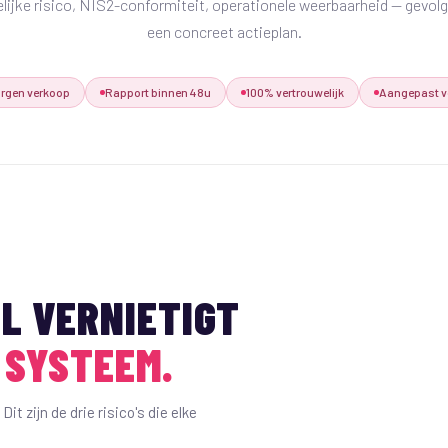
ijke risico, NIS2-conformiteit, operationele weerbaarheid — gevol
een concreet actieplan.
orgen verkoop
Rapport binnen 48u
100% vertrouwelijk
Aangepast vo
L VERNIETIGT
 SYSTEEM.
t zijn de drie risico's die elke