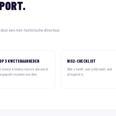
PORT.
door een niet-technische directeur.
OP 3 KWETSBAARHEDEN
NIS2-CHECKLIST
 meest kritieke risico's die eerst
Wat u heeft, wat ontbreekt, wat
angepakt moeten worden.
dringend is.