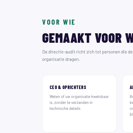
VOOR WIE
GEMAAKT VOOR 
De directie-audit richt zich tot personen die d
organisatie dragen.
CEO & OPRICHTERS
A
Weten of uw organisatie kwetsbaar
Be
is, zonder te verzanden in
b
technische details.
o
bl