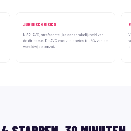
JURIDISCH RISICO
R
NIS2, AVG, strafrechtelijke aansprakelijkheid van
V
de directeur. De AVG voorziet boetes tot 4% van de
v
wereldwijde omzet.
a
4 STAPPEN. 30 MINUTEN.