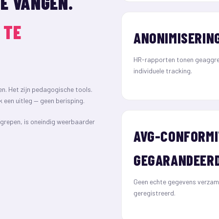
E VANGEN.
 TE
ANONIMISERIN
HR-rapporten tonen geaggre
individuele tracking.
en. Het zijn pedagogische tools.
k een uitleg — geen berisping.
egrepen, is oneindig weerbaarder
AVG-CONFORMI
GEGARANDEER
Geen echte gegevens verzame
geregistreerd.