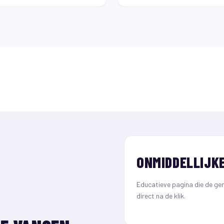
ONMIDDELLIJKE
Educatieve pagina die de ge
direct na de klik.