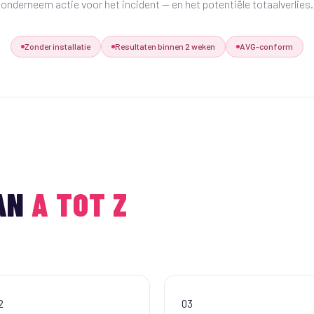
onderneem actie voor het incident — en het potentiële totaalverlies.
Zonder installatie
Resultaten binnen 2 weken
AVG-conform
VAN
A TOT Z
2
03