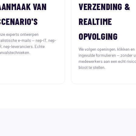
AANMAAK VAN
VERZENDING &
SCENARIO'S
REALTIME
OPVOLGING
nze experts ontwerpen
ealistische e-mails — nep-IT, nep-
R, nep-leveranciers. Echte
We volgen openingen, klikken en
anvalstechnieken.
ingevulde formulieren — zonder 
medewerkers aan een echt risic
bloot te stellen.