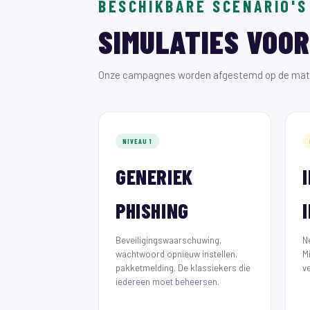
BESCHIKBARE SCENARIO'S
SIMULATIES VOO
Onze campagnes worden afgestemd op de matu
NIVEAU 1
GENERIEK
PHISHING
Beveiligingswaarschuwing,
N
wachtwoord opnieuw instellen,
M
pakketmelding. De klassiekers die
v
iedereen moet beheersen.