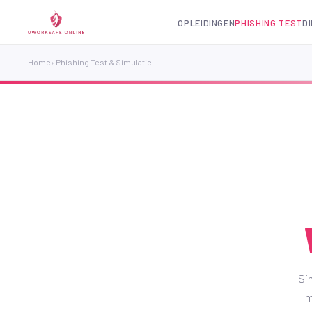
OPLEIDINGEN
PHISHING TEST
D
Home
› Phishing Test & Simulatie
Sim
m