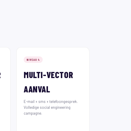
NIVEAU 4
R
MULTI-VECTOR
AANVAL
E-mail + sms + telefoongesprek.
Volledige social engineering
campagne.