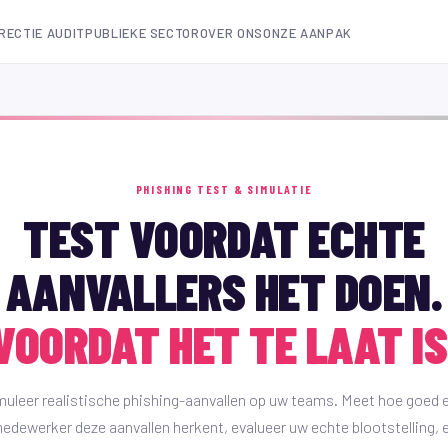
IRECTIE AUDIT
PUBLIEKE SECTOR
OVER ONS
ONZE AANPAK
PHISHING TEST & SIMULATIE
TEST VOORDAT ECHTE
AANVALLERS HET DOEN.
VOORDAT HET TE LAAT IS
uleer realistische phishing-aanvallen op uw teams. Meet hoe goed 
edewerker deze aanvallen herkent, evalueer uw echte blootstelling, 