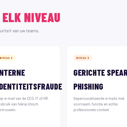
R
ELK NIVEAU
riteit van uw teams.
NIVEAU 2
NIVEAU 3
INTERNE
GERICHTE SPEA
IDENTITEITSFRAUDE
PHISHING
ep-e-mail van de CEO, IT of HR.
Gepersonaliseerde e-mails met
isbruik van hiërarchisch
voornaam, functie en echte
ertrouwen.
professionele context.