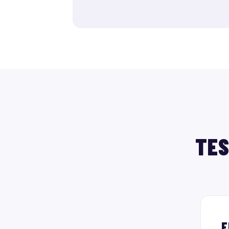
TES
E