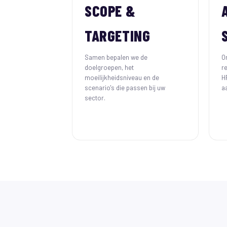
SCOPE &
TARGETING
Samen bepalen we de
O
doelgroepen, het
r
moeilijkheidsniveau en de
H
scenario's die passen bij uw
a
sector.