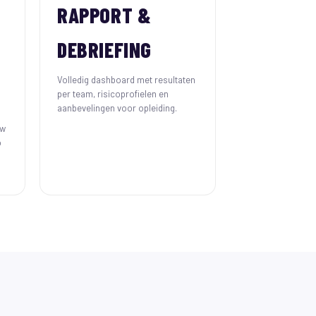
RAPPORT &
DEBRIEFING
Volledig dashboard met resultaten
per team, risicoprofielen en
aanbevelingen voor opleiding.
uw
o