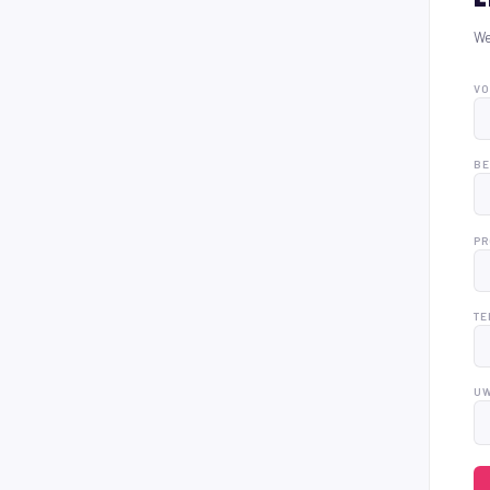
We
VO
BE
PR
TE
UW